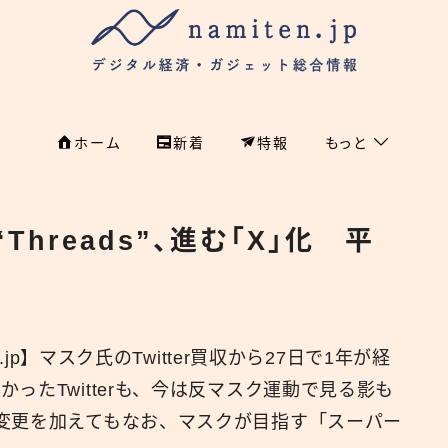
ホーム
新着
特報
もっと
フィンテック
ホーム
Threads”、進む「X」化 平
特集
特集
政治
新着
国際
.jp】マスク氏のTwitter買収から27日で1年が経
経済
namiten.jp
ったTwitterも、今は反マスク運動で見る影も
国内
変更を加えてもなお、マスクが目指す「スーパー
危機管理