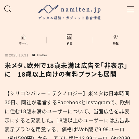
MENU
ホーム
ホーム
新着
特報
2023.10.31
Twitter
特集
米メタ、欧州で18歳未満は広告を「非表示」
に 18歳以上向けの有料プランも展開
新着
【シリコンバレー = テクノロジー】米メタは日本時間
namiten.jp
30日、同社が運営するFacebookとInstagramで、欧州
に住む18歳未満のユーザーについて、当面広告を非表
示にすると発表した。18歳以上のユーザーには広告非
表示プランを用意する。価格はWeb版で9.99ユーロ
（約1580円）から、アプリ版は12.99ユーロ（約2080