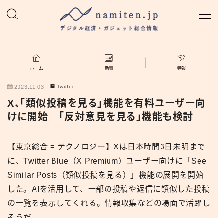
MENU
ホーム
ホーム
新着
特報
2023.11.03
Twitter
特集
X、「類似投稿を見る」機能を有料ユーザー向
けに開始 「反対意見を見る」機能も検討
新着
【東京総合 = テクノロジー】Xは日本時間3日未明まで
namiten.jp
に、Twitter Blue（X Premium）ユーザー向けに「See
Similar Posts（類似投稿を見る）」機能の展開を開始
した。AIを活用して、一部の投稿や返信に類似した投稿
の一覧を表示してくれる。情報収集などの場面で活躍し
そうだ。