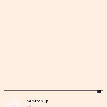
namiten.jp
広報