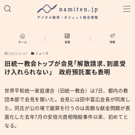
MENU
ホーム
ホーム
新着
特報
2023.11.07
ニュース
特集
旧統一教会トップが会見「解散請求、到底受
け入れられない」 政府預託案も表明
新着
世界平和統一家庭連合（旧統一教会）は7日、都内の教
namiten.jp
団本部で会見を開いた。会見には田中富広会長が同席し
た。同氏が公の場で謝罪を行うのは高額な献金問題が表
面化した去年7月の安倍元首相暗殺事件以来、初めてと
なる。