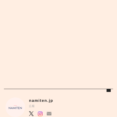
namiten.jp
広報