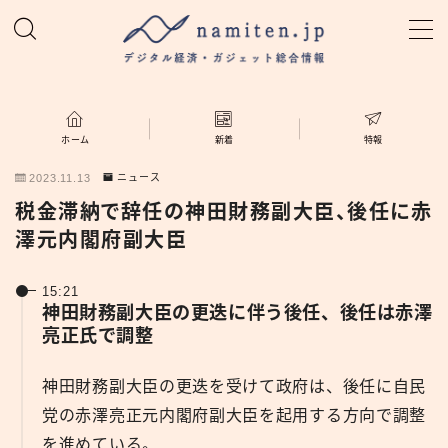
MENU
ホーム
ホーム
新着
特報
2023.11.13
ニュース
特集
税金滞納で辞任の神田財務副大臣、後任に赤
澤元内閣府副大臣
新着
15:21
namiten.jp
神田財務副大臣の更迭に伴う後任、後任は赤澤
亮正氏で調整
神田財務副大臣の更迭を受けて政府は、後任に自民
党の赤澤亮正元内閣府副大臣を起用する方向で調整
を進めている。