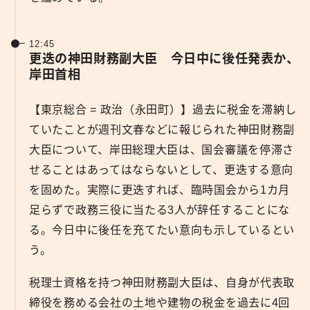
12:45
更迭の神田財務副大臣 今日中に後任発表か、
岸田首相
【東京総合 = 政治（永田町）】過去に税金を滞納し
ていたことが週刊文春などに報じられた神田財務副
大臣について、岸田総理大臣は、国会審議を停滞さ
せることはあってはならないとして、更迭する意向
を固めた。実際に更迭すれば、臨時国会から1カ月
足らずで政務三役に当たる3人が辞任することにな
る。今日中に後任を充てたい意向も示しているとい
う。
税理士資格を持つ神田財務副大臣は、自身が代表取
締役を務める会社の土地や建物の税金を過去に4回