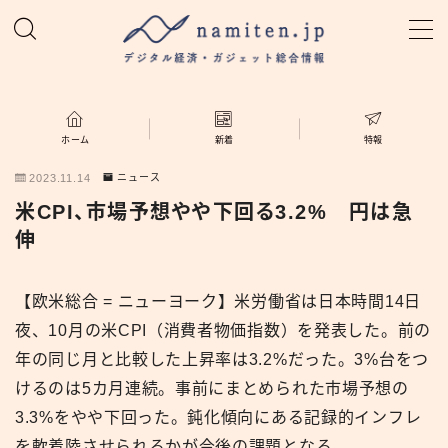
MENU
ホーム
ホーム
新着
特報
2023.11.14
ニュース
特集
米CPI、市場予想やや下回る3.2% 円は急
伸
新着
【欧米総合 = ニューヨーク】米労働省は日本時間14日
namiten.jp
夜、10月の米CPI（消費者物価指数）を発表した。前の
年の同じ月と比較した上昇率は3.2%だった。3%台をつ
けるのは5カ月連続。事前にまとめられた市場予想の
3.3%をやや下回った。鈍化傾向にある記録的インフレ
を軟着陸させられるかが今後の課題となる。