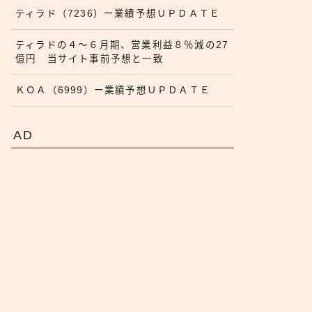
ティラド（7236）ー業績予想ＵＰＤＡＴＥ
ティラドの４〜６月期、営業利益８％減の27
億円 当サイト事前予想と一致
ＫＯＡ（6999）ー業績予想ＵＰＤＡＴＥ
AD