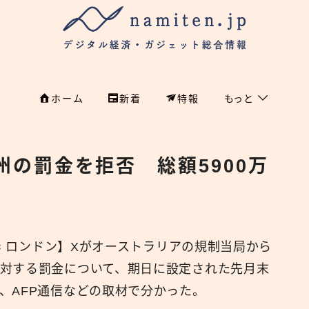
ホーム
新着
特報
もっと
フィンテック
ホーム
州の罰金を拒否 総額5900万
特集
特集
政治
新着
国際
 = ロンドン】Xがオーストラリアの規制当局から
経済
namiten.jp
対する罰金について、期日に設定された先月末
国内
、AFP通信などの取材で分かった。
危機管理