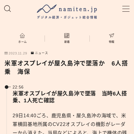
MENU
ホーム
ホーム
新着
特報
2023.11.29
ニュース
特集
米軍オスプレイが屋久島沖で墜落か 6人搭
乗 海保
新着
22:56
namiten.jp
米軍オスプレイが屋久島沖で墜落 当時6人搭
乗、1人死亡確認
29日14:40ごろ、鹿児島県・屋久島沖の海域で、米
軍横田基地所属のCV22オスプレイの機影がレーダ
ーから消えた。当局などによると、海上で機体の残