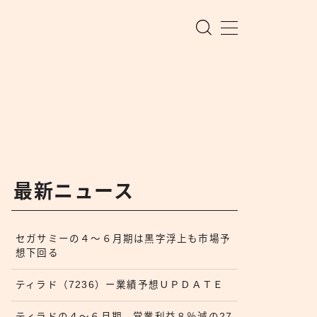
最新ニュース
セガサミーの４〜６月期は黒字浮上も市場予
想下回る
ティラド（7236）ー業績予想ＵＰＤＡＴＥ
ティラドの４〜６月期、営業利益８％減の27