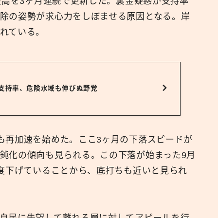
最高を3ヶ月連続で更新した。裏金疑惑が支持率
除の姿勢が求心力をしぼませる原因となる。岸
広報
れている。
閣支持率、危険水域も伸びぬ野党
も再加速を始めた。ここ3ヶ月の下落スピードが
鈍化の傾向も見られる。この下落が始まった9月
程度下げていることから、底打ちも近いと見られ
自民に失望して離れる層に対してアピールを行