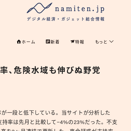
ホーム
新着
特報
もっと
フィンテック
ホーム
持率、危険水域も伸びぬ野党
特集
特集
政治
新着
国際
経済
namiten.jp
持率が一段と低下している。当サイトが分析した
国内
支持率は先月と比較して−4%の23%だった。不支
危機管理