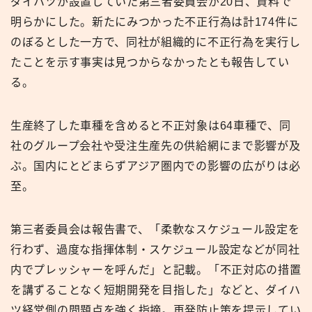
ダイハツが設置していた第三者委員会が20日、資料で
明らかにした。新たにみつかった不正行為は計174件に
のぼるとした一方で、同社が組織的に不正行為を実行し
たことを示す事実は見つからなかったとも報告してい
る。
生産終了した車種を含めると不正対象は64車種で、同
社のグループ会社や受注生産先の供給網にまで影響が及
ぶ。国内にとどまらずアジア圏内での影響の広がりは必
至。
第三者委員会は報告書で、「柔軟なスケジュール設定を
行わず、過度な指揮体制・スケジュール設定などが同社
内でプレッシャーを呼んだ」と記載。「不正対応の措置
を講ずることなく短期開発を目指した」などと、ダイハ
ツ経営側の問題点を強く指摘。再発防止策を提示してい