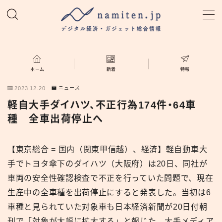
MENU
ホーム
ホーム
新着
特報
2023.12.20
ニュース
特集
軽自大手ダイハツ、不正行為174件・64車
種 全車出荷停止へ
新着
【東京総合 = 国内（関東甲信越）、経済】軽自動車大
namiten.jp
手でトヨタ傘下のダイハツ（大阪府）は20日、同社が
車両の安全性確認検査で不正を行っていた問題で、現在
生産中の全車種を出荷停止にすると発表した。当初は6
車種と見られていた対象車も日本経済新聞が20日付朝
刊で「対象が大幅に拡大する」と報じた。大手メディア