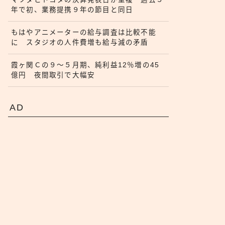
年で初、業務提携９年の節目と同日
もはやアニメーターの給与調査は比較不能
に スタジオの人件費増も給与減の矛盾
霞ヶ関Ｃの９〜５月期、純利益12％増の45
億円 夜間取引で大幅安
AD