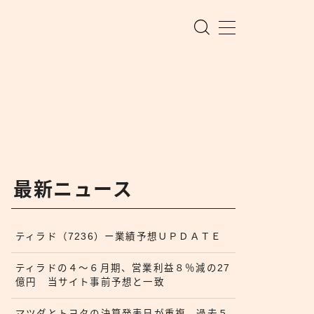
最新ニュース
ティラド（7236）ー業績予想ＵＰＤＡＴＥ
ティラドの４〜６月期、営業利益８％減の27
億円 当サイト事前予想と一致
マツダとトヨタの決算発表日が重複 過去５