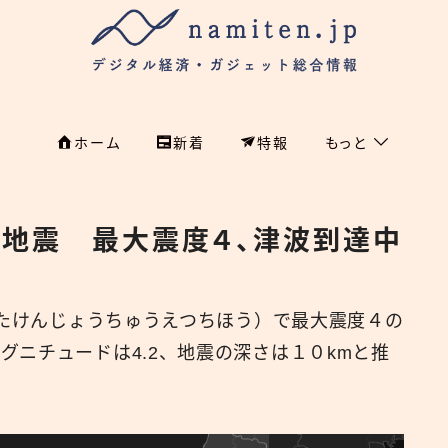
ホーム
新着
特報
もっと
フィンテック
ホーム
沖で地震 最大震度４、津波到達中
特集
特集
政治
新着
国際
がたけんじょうちゅうえつちほう）で最大震度４の
グニチュードは4.2、地震の深さは１０kmと推
経済
namiten.jp
国内
危機管理