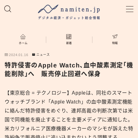
MENU
ホーム
ホーム
新着
特報
2024.01.16
ニュース
特集
特許侵害のApple Watch、血中酸素測定「機
能削除」へ 販売停止回避へ保身
新着
【東京総合 = テクノロジー】Appleは、同社のスマート
namiten.jp
ウォッチブランド「Apple Watch」の血中酸素測定機能
に絡んだ特許侵害をめぐり、連邦高裁の判断次第では米
国で同機能を廃止することを主要メディアに通知した。
米カリフォルニア医療機器メーカーのマシモが訴えた特
許紛争で販売停止に追い込まれないよう調整する。