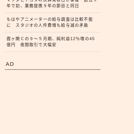
年で初、業務提携９年の節目と同日
もはやアニメーターの給与調査は比較不能
に スタジオの人件費増も給与減の矛盾
霞ヶ関Ｃの９〜５月期、純利益12％増の45
億円 夜間取引で大幅安
AD