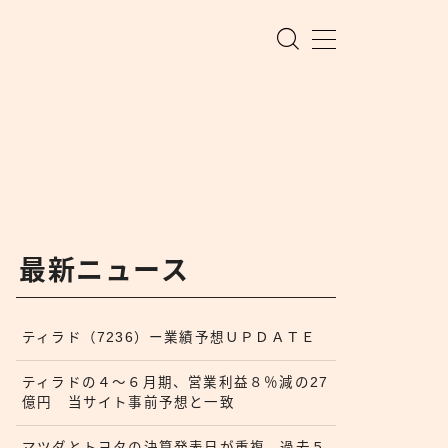
最新ニュース
ティラド（7236）ー業績予想ＵＰＤＡＴＥ
ティラドの４〜６月期、営業利益８％減の27
億円 当サイト事前予想と一致
マツダとトヨタの決算発表日が重複 過去５