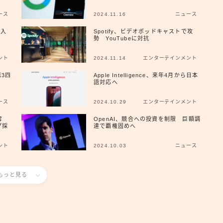
ース
2024.11.16
ニュース
広報
に参入
Spotify、ビデオポッドキャストで攻
勢 YouTubeに対抗
ント
2024.11.14
エンターテインメント
第3四
Apple Intelligence、来年4月から日本
語対応へ
ース
2024.10.29
エンターテインメント
奪
OpenAI、競合への投資を制限 巨額調
プ採
達で覇権固めへ
ント
2024.10.03
ニュース
もっと見る