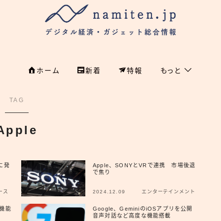
ホーム
新着
特報
もっと
フィンテック
ホーム
TAG
特集
特集
Apple
政治
新着
国際
旬に発
Apple、SONYとVRで連携 市場後退
で焦り
経済
namiten.jp
ース
2024.12.09
エンターテインメント
国内
I機能
Google、GeminiのiOSアプリを公開
音声対話など高度な機能搭載
危機管理