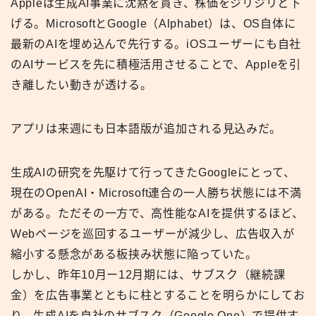
Appleは生成AI事業に沈黙を貫き、株価をジリジリと下
げる。MicrosoftとGoogle（Alphabet）は、OS自体に
最新のAIを埋め込んで先行する。iOSユーザーにも自社
のAIサービスを先に積極活用させることで、Appleを引
き離したい動きが透ける。
アプリは来週にも日本語版が追加される見込みだ。
生成AIの研究を先駆けて行ってきたGoogleにとって、
現在のOpenAI・Microsoft連合の一人勝ち状態には不満
がある。ただその一方で、高性能なAIを提供するほど、
Webページを巡回するユーザーが減少し、広告収入が
縮小する懸念がある板挟み状態に陥っていた。
しかし、昨年10月ー12月期には、サブスク（継続課
金）を広告事業とともに柱とすることを明らかにしてお
り、生成AIを自社のサブスク（Google One）で提供す