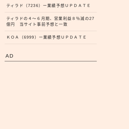
ティラド（7236）ー業績予想ＵＰＤＡＴＥ
ティラドの４〜６月期、営業利益８％減の27
億円 当サイト事前予想と一致
ＫＯＡ（6999）ー業績予想ＵＰＤＡＴＥ
AD