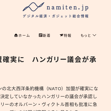
ホーム
新着
特報
もっと
フィンテック
ホーム
盟確実に ハンガリー議会が承
特集
特集
政治
新着
国際
デンの北大西洋条約機構（NATO）加盟が確実にな
経済
namiten.jp
を決定していなかったハンガリーの議会が承認し
国内
ガリーのオルバーン・ヴィクトル首相も批准に急
危機管理