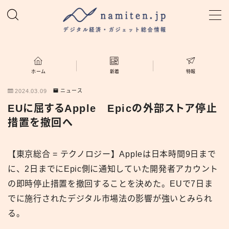
MENU
ホーム
ホーム
新着
特報
2024.03.09
ニュース
特集
EUに屈するApple Epicの外部ストア停止
措置を撤回へ
新着
【東京総合 = テクノロジー】Appleは日本時間9日まで
namiten.jp
に、2日までにEpic側に通知していた開発者アカウント
の即時停止措置を撤回することを決めた。EUで7日ま
でに施行されたデジタル市場法の影響が強いとみられ
る。