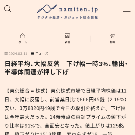
MENU
ホーム
ホーム
新着
特報
2024.03.11
ニュース
特集
日経平均、大幅反落 下げ幅一時3%、輸出・
半導体関連が押し下げ
新着
【東京総合 = 株式】東京株式市場で日経平均株価は11
namiten.jp
日、大幅に反落し、前営業日比で868円45銭（2.19%）
安い、3万8820円49銭で今日の取引を終えた。下げ幅
は今年最大だった。14時時点の東証プライムの値下が
り比率は91%で、全面安となった。値上がりは125銘
柄、値下がりは1513銘柄、変わらずが16。一時