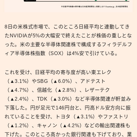
8日の米株式市場で、このところ日経平均と連動してき
たNVIDIAが5%の大幅安で終えたことが株価の重しとな
った。米の主要な半導体関連株で構成するフィラデルフ
ィア半導体株指数（SOX）は4%安で引けている。
これを受け、日経平均の寄与度が高い東エレク
（▲3.1%）やSBG（▲6.0%）、アドテスト
（▲4.7%）、信越化（▲2.8%）、レザーテク
（▲2.4%）、TDK（▲3.0%）など半導体関連が軒並み
下落した。円が足元で146円台と、円高ドル安方向に振
れていることを受け、トヨタ（▲3.1%）やファストリ
（▲1.2%）、キャノン（▲4.2%）などの輸出関連株も
下げた。このところ高かった銀行関連も下げており、業