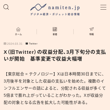
MENU
ホーム
ホーム
新着
特報
2024.03.31
Twitter
特集
X（旧Twitter）の収益分配、3月下旬分の支払
いが開始 基準変更で収益大幅増
新着
【東京総合 = テクノロジー】Xは日本時間30日までに、
namiten.jp
3月後半を対象とした収益の支払いを始めた。複数のイ
ンフルエンサーの話によると、分配される収益が多くて
5倍まで膨れ上がっていることがわかった。Xが収益分
配の対象となる広告を拡大した可能性がある。