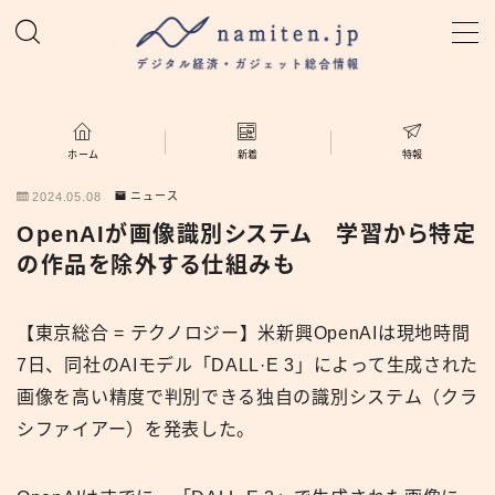
MENU
ホーム
ホーム
新着
特報
2024.05.08
ニュース
特集
OpenAIが画像識別システム 学習から特定
の作品を除外する仕組みも
新着
【東京総合 = テクノロジー】米新興OpenAIは現地時間
namiten.jp
7日、同社のAIモデル「DALL·E 3」によって生成された
画像を高い精度で判別できる独自の識別システム（クラ
シファイアー）を発表した。