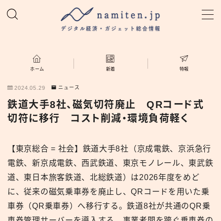
MENU
ホーム
ホーム
新着
特報
2024.05.29
ニュース
特集
鉄道大手8社、磁気切符廃止 QRコード式
切符に移行 コスト削減・環境負荷軽く
新着
【東京総合 = 社会】鉄道大手8社（京成電鉄、京浜急行
namiten.jp
電鉄、新京成電鉄、西武鉄道、東京モノレール、東武鉄
道、東日本旅客鉄道、北総鉄道）は2026年度をめど
に、従来の磁気乗車券を廃止し、QRコードを用いた乗
車券（QR乗車券）へ移行する。鉄道8社が共通のQR乗
車券管理サーバーを導入する。事業者間を跨ぐ乗車券の