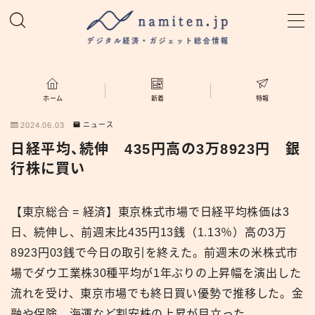
MENU
ホーム
ホーム
新着
特報
2024.06.03
ニュース
特集
日経平均、続伸 435円高の3万8923円 銀
行株に買い
新着
【東京総合 = 経済】東京株式市場で日経平均株価は3
namiten.jp
日、続伸し、前週末比435円13銭（1.13％）高の3万
8923円03銭で今日の取引を終えた。前週末の米株式市
場でダウ工業株30種平均が1年ぶりの上昇幅を演出した
流れを受け、東京市場でも終日買い優勢で推移した。金
融や保険、海運など割安株の上昇が目立った。