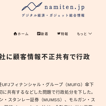
ホーム
新着
特報
もっと
フィンテック
ホーム
3社に顧客情報不正共有で行政
特集
特集
政治
新着
国際
菱UFJフィナンシャル・グループ（MUFG）傘下
経済
namiten.jp
切に共有するなどした問題で行政処分を下した。
国内
ン・スタンレー証券（MUMSS）、モルガン・ス
危機管理