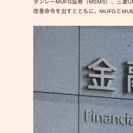
タンレーMUFG証券（MSMS）、三菱U
改善命令を出すとともに、MUFGとMU