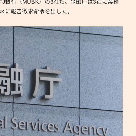
FJ銀行（MUBK）の3社だ。金融庁は3社に業務
BKに報告徴求命令を出した。
広報