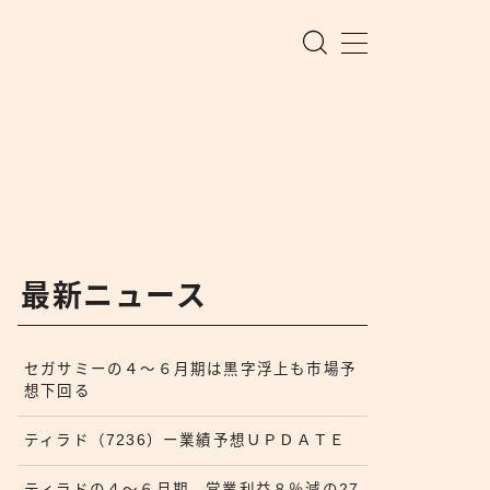
最新ニュース
セガサミーの４〜６月期は黒字浮上も市場予
想下回る
ティラド（7236）ー業績予想ＵＰＤＡＴＥ
ティラドの４〜６月期、営業利益８％減の27