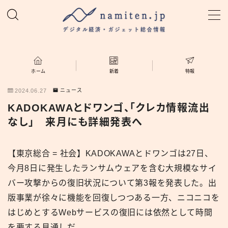
MENU
ホーム
ホーム
新着
特報
2024.06.27
ニュース
特集
KADOKAWAとドワンゴ、「クレカ情報流出
なし」 来月にも詳細発表へ
新着
【東京総合 = 社会】KADOKAWAとドワンゴは27日、
namiten.jp
今月8日に発生したランサムウェアを含む大規模なサイ
バー攻撃からの復旧状況について第3報を発表した。出
版事業が徐々に機能を回復しつつある一方、ニコニコを
はじめとするWebサービスの復旧には依然として時間
を要する見通しだ。