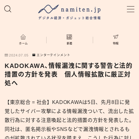
MENU
ホーム
ホーム
新着
特報
2024.07.05
エンターテインメント
特集
KADOKAWA、情報漏洩に関する警告と法的
措置の方針を発表 個人情報拡散に厳正対
新着
処へ
namiten.jp
【東京総合 = 社会】KADOKAWAは5日、先月8日に発
覚したサイバー攻撃による情報漏洩ついて、流出した拡
散行為に対する注意喚起と法的措置の方針を発表した。
同社は、匿名掲示板やSNSなどで漏洩情報とされるも
のが拡散されている状況を踏まえ、こうした行為に対し