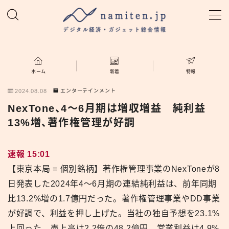
MENU
ホーム
ホーム
新着
特報
2024.08.08
エンターテインメント
特集
NexTone、4〜6月期は増収増益 純利益
13%増、著作権管理が好調
新着
速報 15:01
namiten.jp
【東京本局 = 個別銘柄】著作権管理事業のNexToneが8
日発表した2024年4〜6月期の連結純利益は、前年同期
比13.2%増の1.7億円だった。著作権管理事業やDD事業
が好調で、利益を押し上げた。当社の独自予想を23.1%
上回った。売上高は2.2倍の48.2億円、営業利益は4.9%