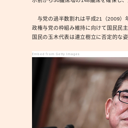
示前から50議席増の148議席を確保し
与党の過半数割れは平成21（2009）
政権与党の枠組み維持に向けて国民民
国民の玉木代表は連立樹立に否定的な
Embed from Getty Images