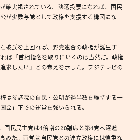
が確実視されている。決選投票になれば、国民
自公が少数与党として政権を支援する構図にな
石破氏を上回れば、野党連合の政権が誕生す
すれば「首相指名を取りにいくのは当然だ。政権
は追求したい」との考えを示した。フジテレビの
権は参議院の自民・公明が過半数を維持する一
れ国会」下での運営を強いられる。
。国民民主党は4倍増の28議席と第4党へ躍進
を高めた。両党は自民党との連立政権には慎重な