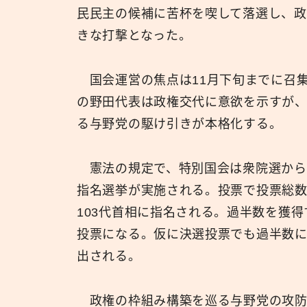
民民主の候補に苦杯を喫して落選し、政
きな打撃となった。
国会運営の焦点は11月下旬までに召
の野田代表は政権交代に意欲を示すが
る与野党の駆け引きが本格化する。
憲法の規定で、特別国会は衆院選から3
指名選挙が実施される。投票で投票総
103代首相に指名される。過半数を獲
投票になる。仮に決選投票でも過半数
出される。
政権の枠組み構築を巡る与野党の攻防