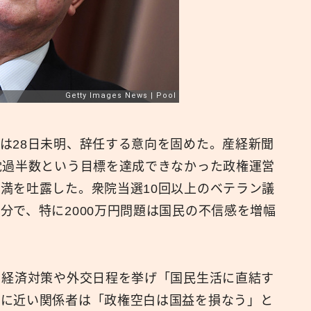
は28日未明、辞任する意向を固めた。産経新聞
党過半数という目標を達成できなかった政権運営
満を吐露した。衆院当選10回以上のベテラン議
分で、特に2000万円問題は国民の不信感を増幅
、経済対策や外交日程を挙げ「国民生活に直結す
相に近い関係者は「政権空白は国益を損なう」と