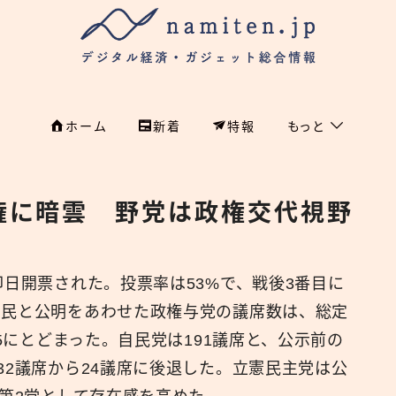
ホーム
新着
特報
もっと
フィンテック
ホーム
権に暗雲 野党は政権交代視野
特集
特集
政治
新着
国際
即日開票された。投票率は53%で、戦後3番目に
自民と公明をあわせた政権与党の議席数は、総定
経済
namiten.jp
15にとどまった。自民党は191議席と、公示前の
国内
32議席から24議席に後退した。立憲民主党は公
危機管理