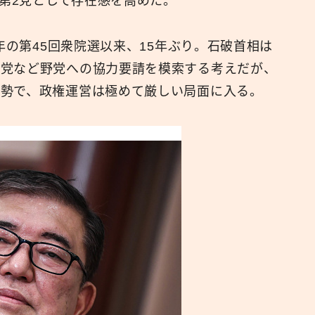
、第2党として存在感を高めた。
広報
年の第45回衆院選以来、15年ぶり。石破首相は
主党など野党への協力要請を模索する考えだが、
姿勢で、政権運営は極めて厳しい局面に入る。