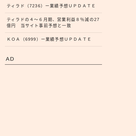
ティラド（7236）ー業績予想ＵＰＤＡＴＥ
ティラドの４〜６月期、営業利益８％減の27
億円 当サイト事前予想と一致
ＫＯＡ（6999）ー業績予想ＵＰＤＡＴＥ
AD