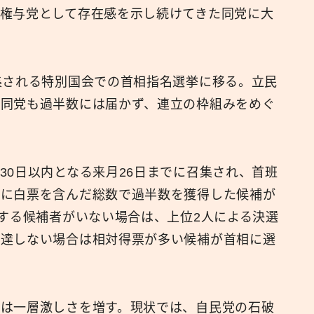
権与党として存在感を示し続けてきた同党に大
集される特別国会での首相指名選挙に移る。立民
、同党も過半数には届かず、連立の枠組みをめぐ
0日以内となる来月26日までに召集され、首班
数に白票を含んだ総数で過半数を獲得した候補が
得する候補者がいない場合は、上位2人による決選
に達しない場合は相対得票が多い候補が首相に選
は一層激しさを増す。現状では、自民党の石破