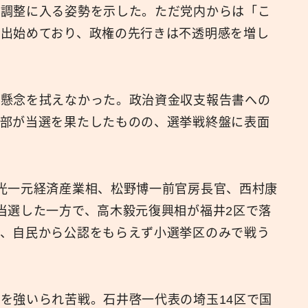
の調整に入る姿勢を示した。ただ党内からは「こ
出始めており、政権の先行きは不透明感を増し
懸念を拭えなかった。政治資金収支報告書への
一部が当選を果たしたものの、選挙戦終盤に表面
。
光一元経済産業相、松野博一前官房長官、西村康
当選した一方で、高木毅元復興相が福井2区で落
け、自民から公認をもらえず小選挙区のみで戦う
を強いられ苦戦。石井啓一代表の埼玉14区で国