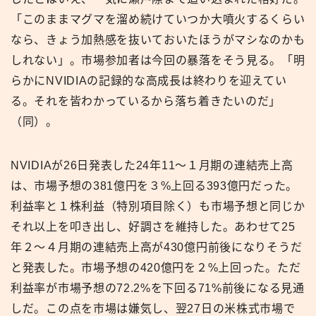
「このままマグマを溜め続けていつか大噴火するくらい
なら、きょう加熱感を抜いておいたほうがマシなのかも
しれない」。市場参加者は今回の暴落をそう見る。「明
らかにNVIDIAの記録的な高成長は終わりを迎えてい
る。それを皆わかっているから落ち着きたいのだ」
（同）。
NVIDIAが26日発表した24年11〜１月期の連結売上高
は、市場予想の381億円を３%上回る393億円だった。
利益率と１株利益（特別項目除く）も市場予想と同じか
それ以上を叩き出し、好調さを維持した。あわせて25
年２〜４月期の連結売上高が430億円前後になりそうだ
と発表した。市場予想の420億円を２%上回った。ただ
利益率が市場予想の72.2%を下回る71%前後になる見通
しだ。この点を市場は嫌気し、翌27日の米株式市場で