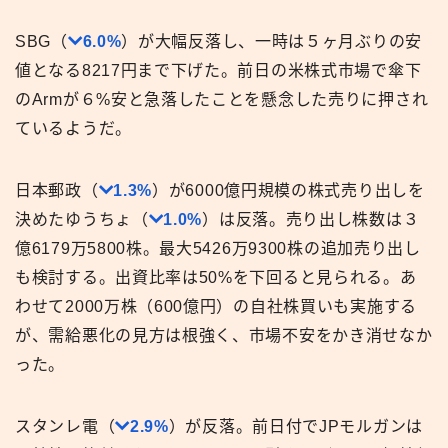
SBG（
6.0%
）が大幅反落し、一時は５ヶ月ぶりの安
値となる8217円まで下げた。前日の米株式市場で傘下
のArmが６%安と急落したことを懸念した売りに押され
ているようだ。
日本郵政（
1.3%
）が6000億円規模の株式売り出しを
決めたゆうちょ（
1.0%
）は反落。売り出し株数は３
億6179万5800株。最大5426万9300株の追加売り出し
も検討する。出資比率は50%を下回ると見られる。あ
わせて2000万株（600億円）の自社株買いも実施する
が、需給悪化の見方は根強く、市場不安をかき消せなか
った。
スタンレ電（
2.9%
）が反落。前日付でJPモルガンは