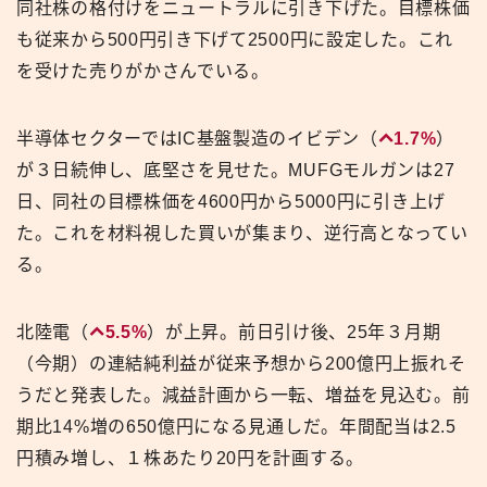
同社株の格付けをニュートラルに引き下げた。目標株価
も従来から500円引き下げて2500円に設定した。これ
を受けた売りがかさんでいる。
半導体セクターではIC基盤製造のイビデン（
1.7%
）
が３日続伸し、底堅さを見せた。MUFGモルガンは27
日、同社の目標株価を4600円から5000円に引き上げ
た。これを材料視した買いが集まり、逆行高となってい
る。
北陸電（
5.5%
）が上昇。前日引け後、25年３月期
（今期）の連結純利益が従来予想から200億円上振れそ
うだと発表した。減益計画から一転、増益を見込む。前
期比14%増の650億円になる見通しだ。年間配当は2.5
円積み増し、１株あたり20円を計画する。