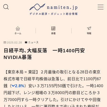
MENU
ホーム
ホーム
新着
特報
2025.02.28
ニュース
特集
日経平均、大幅反落 一時1400円安
NVIDIA暴落
新着
【東京本局 = 東証】２月最後の取引となる28日の東京
namiten.jp
株式市場で日経平均株価は急落し、前日比で1100円67
銭（
2.8%
）安い３万7155円50銭で引けた。一時1400
円超下げ、レンジ相場の３万8000円の節目どころか３
万7000円すら一時クリアした。引けにかけてやや回復
したとはいえ、一気に瀬戸際まで追い込まれた格好だ。