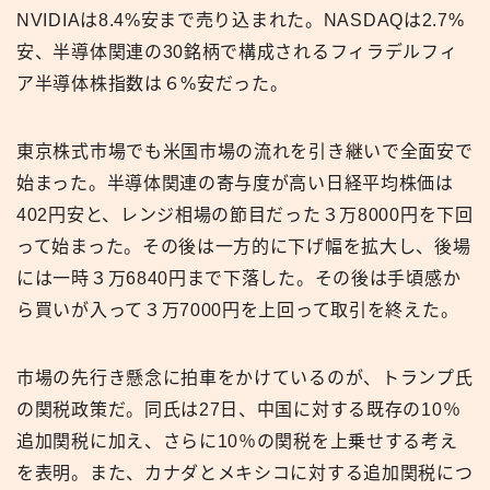
NVIDIAは8.4%安まで売り込まれた。NASDAQは2.7%
安、半導体関連の30銘柄で構成されるフィラデルフィ
ア半導体株指数は６%安だった。
東京株式市場でも米国市場の流れを引き継いで全面安で
始まった。半導体関連の寄与度が高い日経平均株価は
402円安と、レンジ相場の節目だった３万8000円を下回
って始まった。その後は一方的に下げ幅を拡大し、後場
には一時３万6840円まで下落した。その後は手頃感か
ら買いが入って３万7000円を上回って取引を終えた。
市場の先行き懸念に拍車をかけているのが、トランプ氏
の関税政策だ。同氏は27日、中国に対する既存の10％
追加関税に加え、さらに10％の関税を上乗せする考え
を表明。また、カナダとメキシコに対する追加関税につ