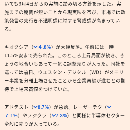
いても3月4日からの実施に踏み切る方針を示した。実
施までの期間が短いことから現実味を帯び、市場では政
策発言の先行き不透明感に対する警戒感が高まってい
る。
キオクシア（
４.8%
）が大幅反落。午前には一時
11.5%安まで売られた。このところ上昇局面が続き、き
ょうの地合いもあって一気に調整売りが入った。同社を
巡っては前日、ウエスタン・デジタル（WD）がメモリ
ー事業を分離上場させたことから企業再編が進むとの期
待で上場来高値をつけていた。
アドテスト（
8.7%
）が急落。レーザーテク（
７.1%
）やフジクラ（
7.3%
）と同様に半導体セクター
全般に売りが入っている。