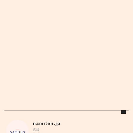
namiten.jp
広報