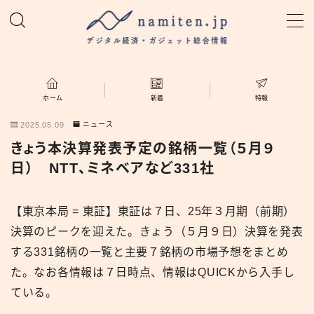
MENU
ホーム
ホーム
新着
特報
2025.05.09
ニュース
特集
きょう本決算発表予定の銘柄一覧（５月９
日） NTT、ミネベアなど331社
新着
【東京本局 = 東証】東証は７日、25年３月期（前期）
namiten.jp
決算のピークを迎えた。きょう（５月９日）決算を発表
する331銘柄の一覧と主要７銘柄の市場予想をまとめ
た。なお各情報は７日時点、情報はQUICKから入手し
ている。