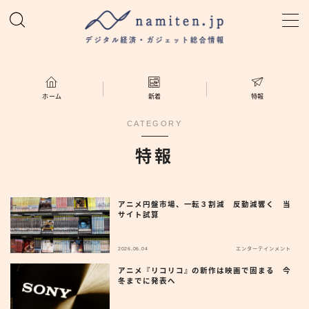
MENU
ホーム
ホーム
新着
特報
CATEGORY
特集
特報
新着
アニメ円盤市場、一転３割減 反動減響く 当
namiten.jp
サイト試算
2026.06.04
エンターテインメント
アニメ『リコリコ』の新作は映画で固まる 今
冬までに発表へ