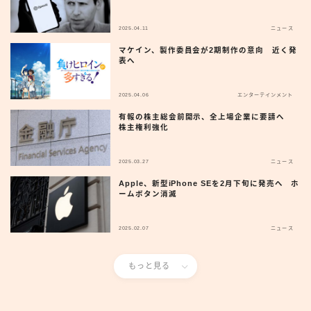
2025.04.11
ニュース
マケイン、製作委員会が2期制作の意向 近く発
表へ
2025.04.06
エンターテインメント
有報の株主総会前開示、全上場企業に要請へ
株主権利強化
2025.03.27
ニュース
Apple、新型iPhone SEを2月下旬に発売へ ホ
ームボタン消滅
2025.02.07
ニュース
もっと見る