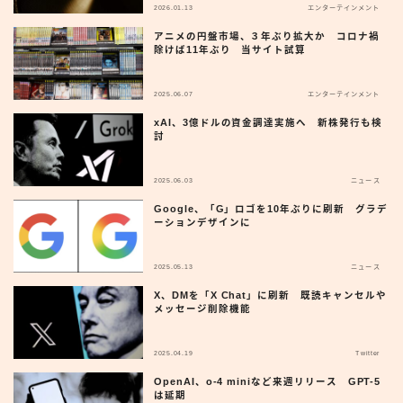
2026.01.13
エンターテインメント
アニメの円盤市場、３年ぶり拡大か コロナ禍
除けば11年ぶり 当サイト試算
2025.06.07
エンターテインメント
xAI、3億ドルの資金調達実施へ 新株発行も検
討
2025.06.03
ニュース
Google、「G」ロゴを10年ぶりに刷新 グラデ
ーションデザインに
2025.05.13
ニュース
X、DMを「X Chat」に刷新 既読キャンセルや
メッセージ削除機能
2025.04.19
Twitter
OpenAI、o-4 miniなど来週リリース GPT-5
は延期