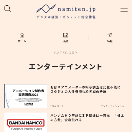
MENU
ホーム
ホーム
新着
特報
CATEGORY
特集
エンターテインメント
新着
もはやアニメーターの給与調査は比較不能に
namiten.jp
スタジオの人件費増も給与減の矛盾
2026.07.12
エンターテインメント
バンナムＨＤ筆頭にＩＰ関連は一斉高 「骨太
の方針」全容伝わる