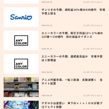
2026.06.29
エンターテインメント
サンリオの今期、純利益16％増の638億円 市場
予想上回る
2026.06.23
エンターテインメント
エニーカラーの今期、税引き利益12〜２％減の
123億〜136億円 初の減益ガイダンス
2026.06.10
エンターテインメント
エニーカラーの今期、連続最高益か 市場予想
は２割増益
2026.06.09
エンターテインメント
アニメ円盤市場、一転３割減 反動減響く 当
サイト試算
2026.06.04
エンターテインメント
ゲオＨＤは底堅い 傘下のｖｉｖｉＯＮが新プ
ロジェクト始動