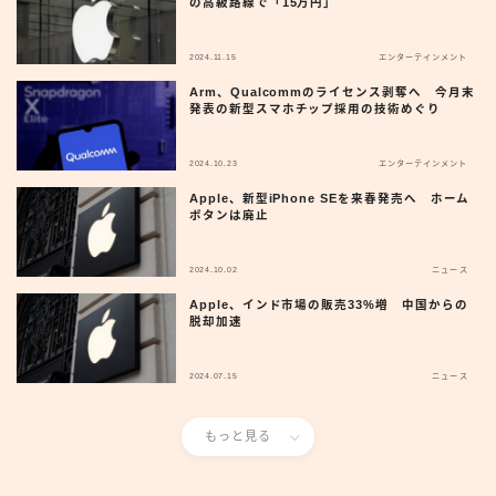
の高級路線で「15万円」
2024.11.15
エンターテインメント
Arm、Qualcommのライセンス剥奪へ 今月末
発表の新型スマホチップ採用の技術めぐり
2024.10.23
エンターテインメント
Apple、新型iPhone SEを来春発売へ ホーム
ボタンは廃止
2024.10.02
ニュース
Apple、インド市場の販売33%増 中国からの
脱却加速
2024.07.15
ニュース
もっと見る