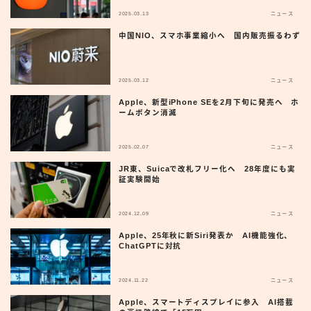
2025.03.13
ニュース
中国NIO、スマホ事業縮小へ 国内販売振るわず
2025.03.12
ニュース
Apple、新型iPhone SEを2月下旬に発売へ ホ
ームボタン消滅
2025.02.07
ニュース
JR東、Suicaで改札フリー化へ 28年度にも実
証実験開始
2024.12.09
ニュース
Apple、25年秋に新Siri発表か AI機能強化、
ChatGPTに対抗
2024.11.22
ニュース
Apple、スマートディスプレイに参入 AI搭載