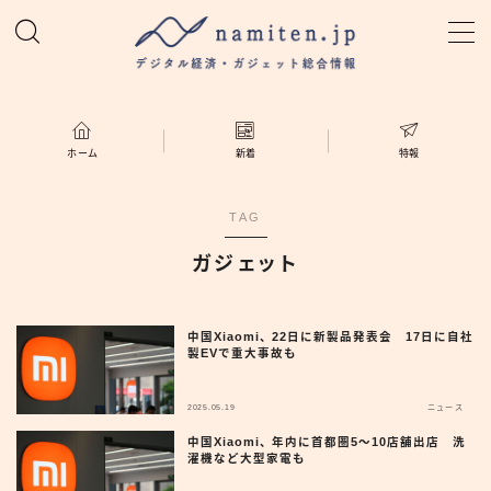
MENU
ホーム
ホーム
新着
特報
特集
TAG
ガジェット
新着
namiten.jp
中国Xiaomi、22日に新製品発表会 17日に自社
製EVで重大事故も
2025.05.19
ニュース
中国Xiaomi、年内に首都圏5〜10店舗出店 洗
濯機など大型家電も