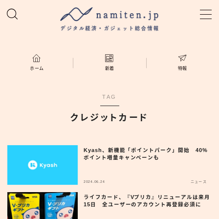
MENU
ホーム
ホーム
新着
特報
特集
TAG
クレジットカード
新着
namiten.jp
Kyash、新機能「ポイントパーク」開始 40%
ポイント増量キャンペーンも
2024.06.24
ニュース
ライフカード、『Vプリカ』リニューアルは来月
15日 全ユーザーのアカウント再登録必須に