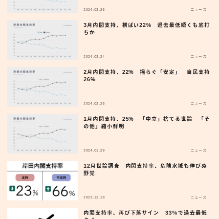
2024.03.26
ニュース
3月内閣支持、横ばい22% 過去最低続くも底打
ちか
2024.03.24
ニュース
2月内閣支持、22% 揺らぐ「安定」 自民支持
26%
2024.02.26
ニュース
1月内閣支持、25% 「中立」捨てる世論 「そ
の他」縮小鮮明
2024.01.29
ニュース
12月世論調査 内閣支持率、危険水域も伸びぬ
野党
2023.12.18
ニュース
内閣支持率、再び下落サイン 33％で過去最低