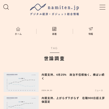
MENU
ホーム
ホーム
新着
特報
特集
TAG
世論調査
新着
namiten.jp
内閣支持、4月25% 政治不信根強く、横ばい続
く
2024.04.30
ニュース
内閣支持、上がらず下がらず 在職900日超え評
価固定