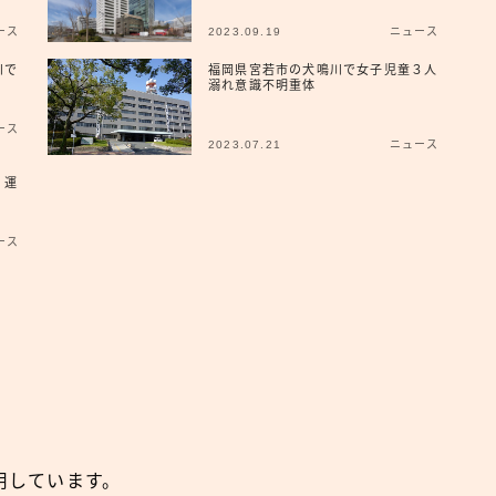
ース
2023.09.19
ニュース
広報
川で
福岡県宮若市の犬鳴川で女子児童３人
溺れ意識不明重体
ース
2023.07.21
ニュース
 運
ース
用しています。