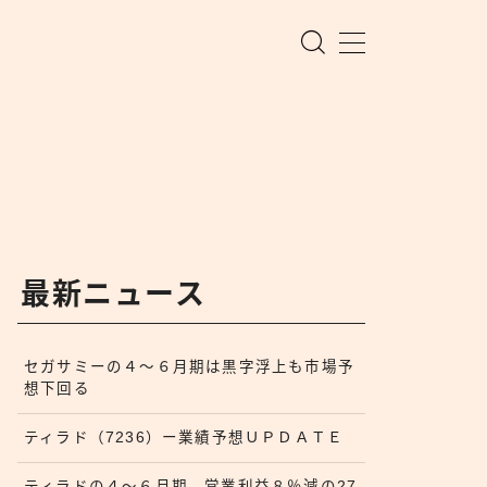
最新ニュース
セガサミーの４〜６月期は黒字浮上も市場予
想下回る
ティラド（7236）ー業績予想ＵＰＤＡＴＥ
ティラドの４〜６月期、営業利益８％減の27