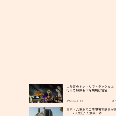
山陽道のトンネルでトラック炎上
行止め解除も車線規制は継続
2023.11.16
ニュ
東京・八重洲の工事現場で鉄骨が
下 2人死亡1人意識不明