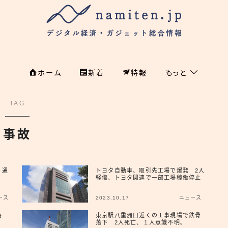
ホーム
新着
特報
もっと
フィンテック
ホーム
TAG
特集
特集
事故
政治
新着
国際
 通
トヨタ自動車、取引先工場で爆発 2人
軽傷、トヨタ関連で一部工場稼働停止
経済
namiten.jp
ース
2023.10.17
ニュース
国内
落
東京駅八重洲口近くの工事現場で鉄骨
落下 2人死亡、１人意識不明。
危機管理