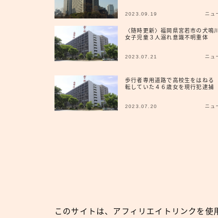
2023.09.19
ニュ
〈随時更新〉福岡県宮若市の犬鳴
女子児童３人溺れ意識不明重体
2023.07.21
ニュ
歩行者専用道路で高校生をはねる
転していた４６歳女を現行犯逮捕
2023.07.20
ニュ
このサイトは、アフィリエイトリンクを使