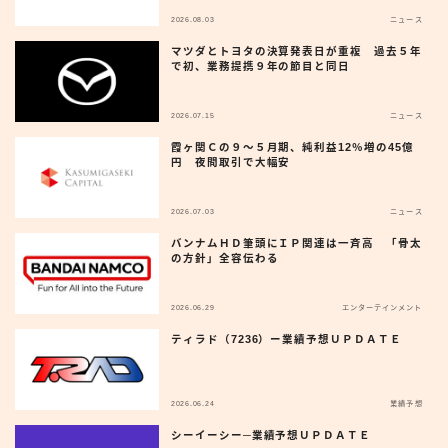
2026.08.03
ニュース
マツダとトヨタの決算発表日が重複 過去５年
で初、業務提携９年の節目と同日
2026.07.15
ニュース
霞ヶ関Ｃの９〜５月期、純利益12％増の45億
円 夜間取引で大幅安
2026.07.03
ニュース
バンナムＨＤ筆頭にＩＰ関連は一斉高 「骨太
の方針」全容伝わる
2026.06.29
エンターテインメント
ティラド（7236）ー業績予想ＵＰＤＡＴＥ
2026.06.24
業績予想
シーイーシー─業績予想ＵＰＤＡＴＥ