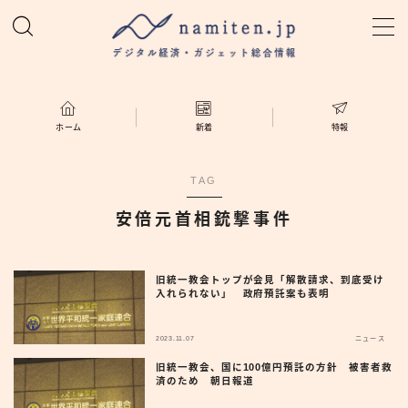
MENU
ホーム
ホーム
新着
特報
特集
TAG
安倍元首相銃撃事件
新着
namiten.jp
旧統一教会トップが会見「解散請求、到底受け
入れられない」 政府預託案も表明
2023.11.07
ニュース
旧統一教会、国に100億円預託の方針 被害者救
済のため 朝日報道