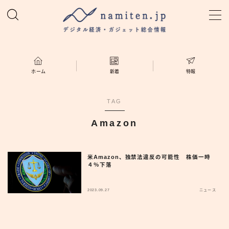
MENU
ホーム
ホーム
新着
特報
特集
TAG
Amazon
新着
namiten.jp
米Amazon、独禁法違反の可能性 株価一時
４％下落
2023.09.27
ニュース