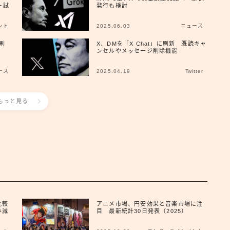
ト試
発行も検討
広報
ント
2025.06.03
ニュース
刷
X、DMを「X Chat」に刷新 既読キャ
ンセルやメッセージ削除機能
ース
2025.04.19
Twitter
もっと見る
比較
アニメ市場、円安効果と音楽市場に注
与減
目 最新統計30日発表（2025）