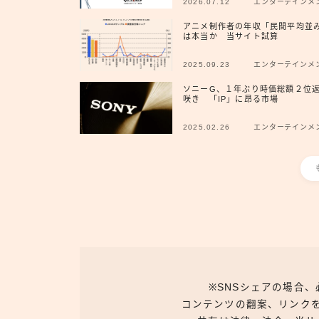
2026.07.12
エンターテインメ
アニメ制作者の年収「民間平均並
は本当か 当サイト試算
2025.09.23
エンターテインメ
ソニーG、１年ぶり時価総額２位
咲き 「IP」に昂る市場
2025.02.26
エンターテインメ
※SNSシェアの場合
コンテンツの翻案、リンク