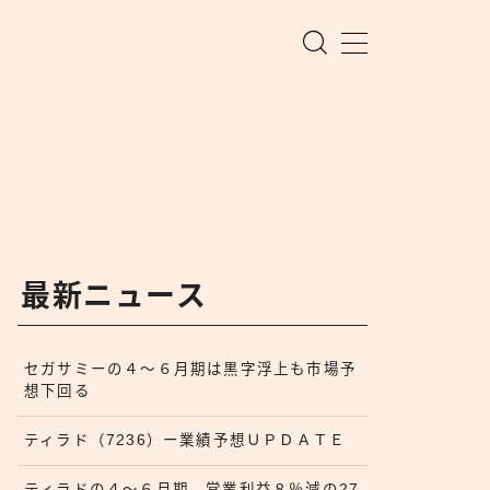
最新ニュース
セガサミーの４〜６月期は黒字浮上も市場予
想下回る
ティラド（7236）ー業績予想ＵＰＤＡＴＥ
ティラドの４〜６月期、営業利益８％減の27