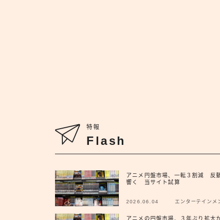
特報
Flash
アニメ円盤市場、一転３割減 反
響く 当サイト試算
2026.06.04
エンターテインメ
アニメの円盤市場、３年ぶり拡