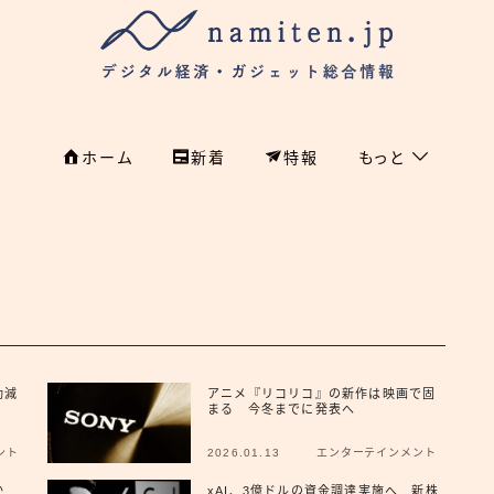
ホーム
新着
特報
もっと
フィンテック
ホーム
特集
特集
政治
新着
国際
動減
アニメ『リコリコ』の新作は映画で固
経済
まる 今冬までに発表へ
namiten.jp
国内
ント
2026.01.13
エンターテインメント
危機管理
大か
xAI、3億ドルの資金調達実施へ 新株