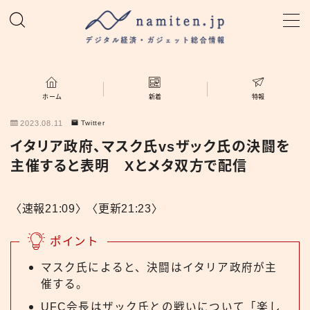
MENU
ホーム
ホーム
新着
特報
2023.08.11
Twitter
特集
イタリア政府、マスク氏vsザック氏の決闘を
主催すると表明 Xとメタ双方で配信
新着
〈速報21:09〉〈更新21:23〉
namiten.jp
ポイント
マスク氏によると、決闘はイタリア政府が主
催する。
UFC会長はザック氏との戦いについて「楽し