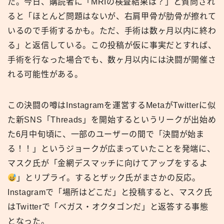
た。今日、購読者に「MRIの検査結果は？」と質問され
ると「ほとんど問題はないが、右肩甲骨が肋骨が擦れて
いるので手術するかも。ただ、手術は数ヶ月以内に終わ
る」と返信している。この投稿が仮に事実だとすれば、
手術を行なった場合でも、数ヶ月以内には決闘が開催さ
れる可能性がある。
この決闘の噂はInstagramを運営するMetaがTwitterに似
た新SNS「Threads」を開始するというリークが出始め
た6月中旬頃に、一部のユーザーの間で「決闘が始ま
る！！」というジョークが広まっていたことを発端に、
マスク氏が「金網デスマッチに向けてアップをするよ
」とリプライ。するとザック氏がまさかの反応。
Instagramで「場所はどこだ」と投稿すると、マスク氏
はTwitterで「ベガス・オクタゴンだ」と返答する事態
となった。