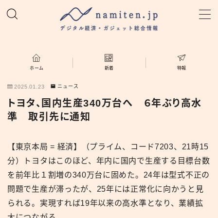
MENU
ホーム
ホーム
新着
特報
2025.01.23
ニュース
特集
トヨタ、国内生産340万台へ ６年ぶり高水
準 取引先に通知
新着
【東京本局 = 経済】（プライム、コード7203、21時15
namiten.jp
分）トヨタはこのほど、年内に国内で生産する目標台数
を前年比１割増の340万台に固めた。24年は型式不正の
問題で生産が滞ったが、25年には正常化に向かうと見
られる。実現すれば19年以来の高水準となり、業績拡
大につながる。