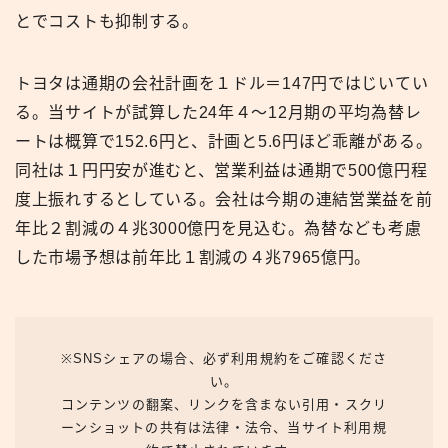
とでコストも抑制する。
トヨタは通期の会社計画を１ドル＝147円ではじいてい
る。当サイトが試算した24年４〜12月期の平均為替レ
ートは概算で152.6円と、計画と5.6円ほど乖離がある。
同社は１円円安が進むと、営業利益は通期で500億円程
度上振れするとしている。会社は今期の連結営業益を前
年比２割減の４兆3000億円を見込む。為替なども考慮
した市場予想は前年比１割減の４兆7965億円。
※SNSシェアの場合、必ず利用規約をご確認くださ
い。
コンテンツの翻案、リンクを含まない引用・スクリ
ーンショットの共有は法律・法令、当サイト利用規