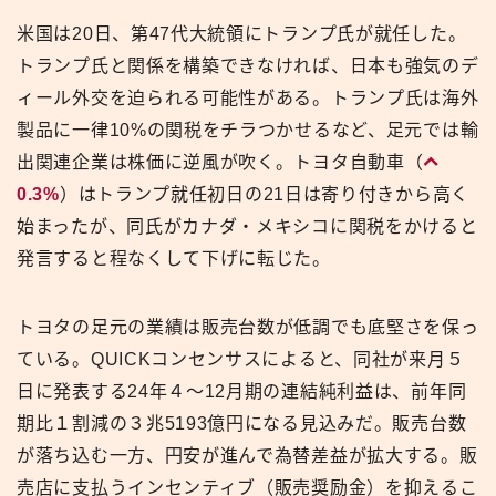
米国は20日、第47代大統領にトランプ氏が就任した。
トランプ氏と関係を構築できなければ、日本も強気のデ
ィール外交を迫られる可能性がある。トランプ氏は海外
製品に一律10%の関税をチラつかせるなど、足元では輸
出関連企業は株価に逆風が吹く。トヨタ自動車（
0.3%
）はトランプ就任初日の21日は寄り付きから高く
始まったが、同氏がカナダ・メキシコに関税をかけると
発言すると程なくして下げに転じた。
トヨタの足元の業績は販売台数が低調でも底堅さを保っ
ている。QUICKコンセンサスによると、同社が来月５
日に発表する24年４〜12月期の連結純利益は、前年同
期比１割減の３兆5193億円になる見込みだ。販売台数
が落ち込む一方、円安が進んで為替差益が拡大する。販
売店に支払うインセンティブ（販売奨励金）を抑えるこ