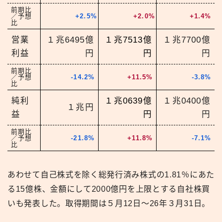
前期比
／予想
+2.5%
+2.0%
+1.4%
比
営業
１兆6495億
１兆7513億
１兆7700億
利益
円
円
円
前期比
／予想
-14.2%
+11.5%
-3.8%
比
純利
１兆0639億
１兆0400億
１兆円
益
円
円
前期比
／予想
-21.8%
+11.8%
-7.1%
比
あわせて自己株式を除く総発行済み株式の1.81％にあた
る15億株、金額にして2000億円を上限とする自社株買
いも発表した。取得期間は５月12日～26年３月31日。