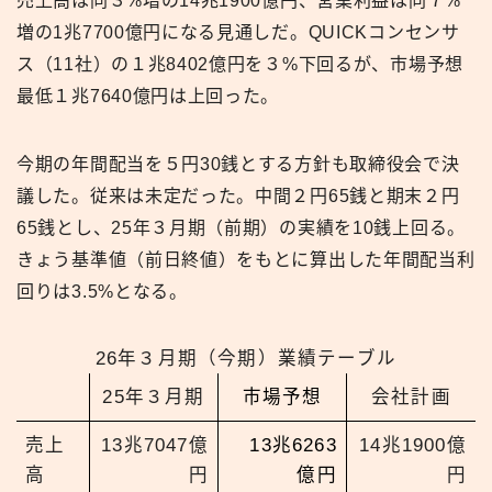
売上高は同３%増の14兆1900億円、営業利益は同７%
増の1兆7700億円になる見通しだ。QUICKコンセンサ
ス（11社）の１兆8402億円を３%下回るが、市場予想
最低１兆7640億円は上回った。
今期の年間配当を５円30銭とする方針も取締役会で決
議した。従来は未定だった。中間２円65銭と期末２円
65銭とし、25年３月期（前期）の実績を10銭上回る。
きょう基準値（前日終値）をもとに算出した年間配当利
回りは3.5%となる。
26年３月期（今期）業績テーブル
25年３月期
市場予想
会社計画
売上
13兆7047億
13兆6263
14兆1900億
高
円
億円
円