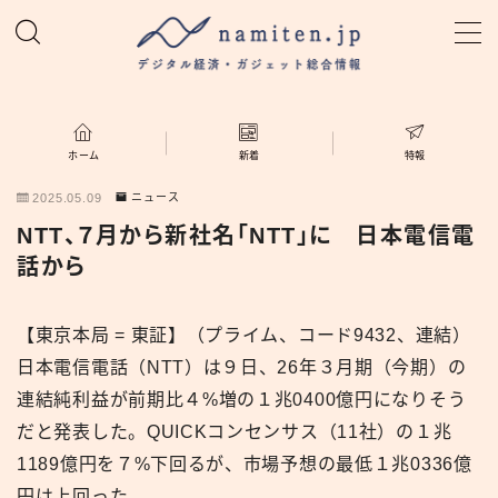
MENU
ホーム
ホーム
新着
特報
2025.05.09
ニュース
特集
NTT、７月から新社名「NTT」に 日本電信電
話から
新着
【東京本局 = 東証】（プライム、コード9432、連結）
namiten.jp
日本電信電話（NTT）は９日、26年３月期（今期）の
連結純利益が前期比４%増の１兆0400億円になりそう
だと発表した。QUICKコンセンサス（11社）の１兆
1189億円を７%下回るが、市場予想の最低１兆0336億
円は上回った。