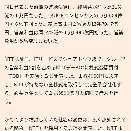
同日発表した前期の連結決算は、純利益が前期比21%
減の１兆円だった。QUICKコンセンサスの1兆0639億
円を６%下回った。売上高は同２%増の13兆7047億
円、営業利益は同14%減の１兆6495億円だった。営業
費用が５%増加し響いた。
NTTは前日、ITサービスでシェアトップ級で、グループ
の営業利益2割を占めるNTTデータGに株式公開買付
（TOB）を実施すると発表した。１株4000円に設定
し、NTTが持たない全株式を取得して完全子会社化す
る。必要資金として２兆3800億円の範囲で借入を行
う。
かねてより検討していた社名の変更は、広く認知されて
いる略称「NTT」を採用する方針を発表した。NTTは