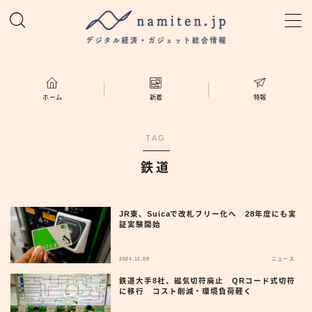
MENU
ホーム
ホーム
新着
特報
特集
TAG
鉄道
新着
namiten.jp
JR東、Suicaで改札フリー化へ 28年度にも実
証実験開始
2024.12.09
ニュース
鉄道大手8社、磁気切符廃止 QRコード式切符
に移行 コスト削減・環境負荷軽く