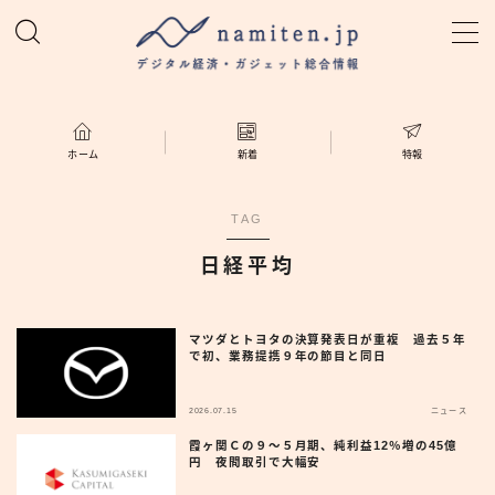
MENU
ホーム
ホーム
新着
特報
特集
TAG
日経平均
新着
namiten.jp
マツダとトヨタの決算発表日が重複 過去５年
で初、業務提携９年の節目と同日
2026.07.15
ニュース
霞ヶ関Ｃの９〜５月期、純利益12％増の45億
円 夜間取引で大幅安