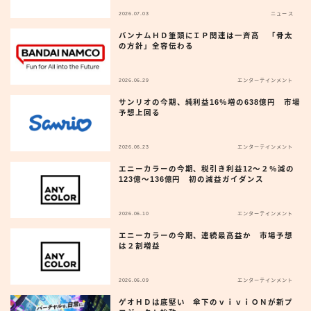
2026.07.03
ニュース
バンナムＨＤ筆頭にＩＰ関連は一斉高 「骨太
の方針」全容伝わる
2026.06.29
エンターテインメント
サンリオの今期、純利益16％増の638億円 市場
予想上回る
2026.06.23
エンターテインメント
エニーカラーの今期、税引き利益12〜２％減の
123億〜136億円 初の減益ガイダンス
2026.06.10
エンターテインメント
エニーカラーの今期、連続最高益か 市場予想
は２割増益
2026.06.09
エンターテインメント
ゲオＨＤは底堅い 傘下のｖｉｖｉＯＮが新プ