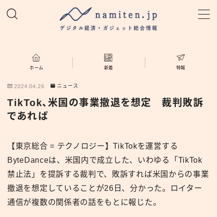
MENU
ホーム
ホーム
新着
特報
2024.04.26
ニュース
特集
TikTok、米国の事業撤退を想定 裁判敗訴
であれば
新着
【東京総合 = テクノロジー】TikTokを運営する
namiten.jp
ByteDanceは、米国内で成立した、いわゆる「TikTok
禁止法」を提訴する裁判で、敗訴すれば米国からの事業
撤退を想定していることが26日、分かった。ロイター
通信が複数の関係者の話をもとに報じた。